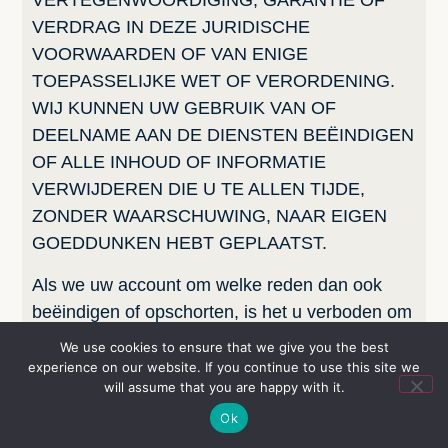
VERTEGENWOORDIGING, GARANTIE OF
VERDRAG IN DEZE JURIDISCHE
VOORWAARDEN OF VAN ENIGE
TOEPASSELIJKE WET OF VERORDENING.
WIJ KUNNEN UW GEBRUIK VAN OF
DEELNAME AAN DE DIENSTEN BEËINDIGEN
OF ALLE INHOUD OF INFORMATIE
VERWIJDEREN DIE U TE ALLEN TIJDE,
ZONDER WAARSCHUWING, NAAR EIGEN
GOEDDUNKEN HEBT GEPLAATST.
Als we uw account om welke reden dan ook
beëindigen of opschorten, is het u verboden om
u te registreren en een nieuw account aan te
We use cookies to ensure that we give you the best
maken onder uw naam, een valse of geleende
experience on our website. If you continue to use this site we
will assume that you are happy with it.
naam of de naam van een derde partij, zelfs als
Ok
u namens de derde partij handelt. feest. Naast
het beëindigen of opschorten van uw account,