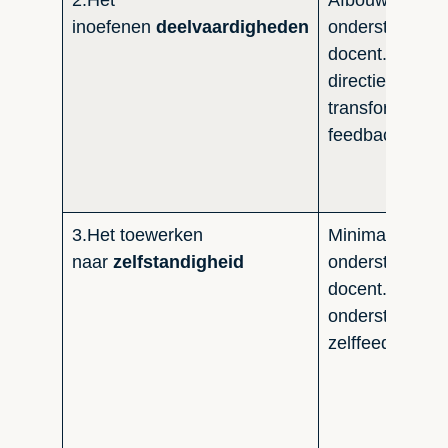
2.Het
Afbouwende
inoefenen
deelvaardigheden
ondersteuning
docent.Mix tus
directieve en
transformatiev
feedback.
3.Het toewerken
Minimale
naar
zelfstandigheid
ondersteuning
docent.Veel on
ondersteuning
zelffeedback.