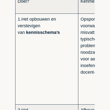
Doel?
Kenmerken?
1.Het opbouwen en
Opsporen van
verstevigen
voorwaardelijk
van
kennisschema’s
misvattingen e
typische
problemen.Ger
noodzakelijke 
voor aanleren 
inoefenen.Voor
docent-gestuur