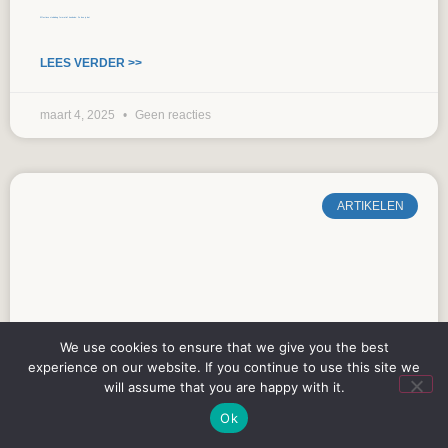
Effectieve studiedag formatief handelen: Zo doe je dat
LEES VERDER >>
maart 4, 2025
Geen reacties
ARTIKELEN
We use cookies to ensure that we give you the best
experience on our website. If you continue to use this site we
will assume that you are happy with it.
Ok
Over handelen in formatief handelen